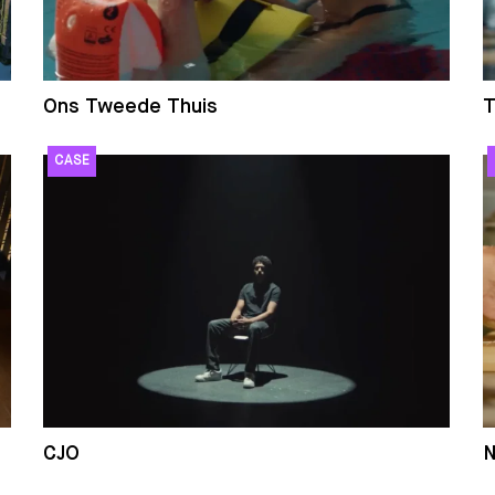
Ons Tweede Thuis
T
CJO
N