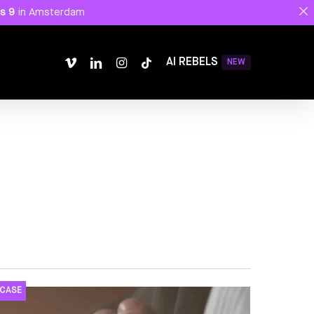
Menu
s 9
in Amsterdam
vimeo
linkedin
instagram
tiktok
AI REBELS
NEW