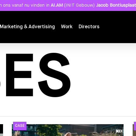
 ons vanaf nu vinden in
AI.AM
(INIT Gebouw)
Jacob Bontiusplaat
Marketing & Advertising
Work
Directors
ES