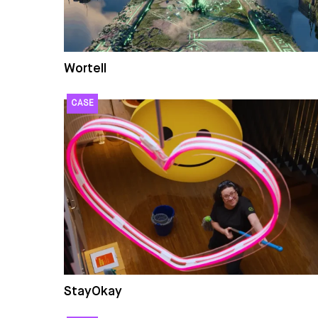
Wortell
StayOkay