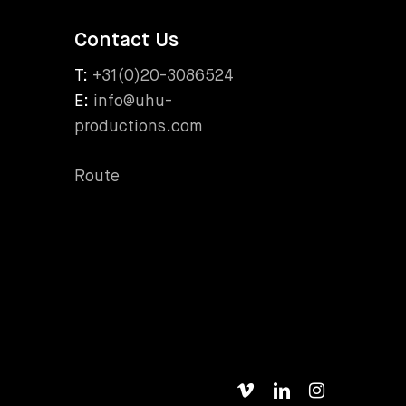
Contact Us
T:
+31(0)20-3086524
E:
info@uhu-
productions.com
Route
vimeo
linkedin
instagram