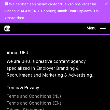
Skip
Menu
🏢 We hebben een nieuw kantoor! Je kan ons vanaf nu
to
vinden in
AI.AM
(INIT Gebouw)
Jacob Bontiusplaats 9
in
main
Amsterdam
content
Menu
About UHU
We are UHU, a creative content agency
specialized in Employer Branding &
Recruitment and Marketing & Advertising.
Terms & Privacy
Terms and Conditions (NL)
Terms and Conditions (EN)