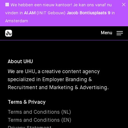
Skip
Menu
🏢 We hebben een nieuw kantoor! Je kan ons vanaf nu
to
vinden in
AI.AM
(INIT Gebouw)
Jacob Bontiusplaats 9
in
main
Amsterdam
content
Menu
About UHU
We are UHU, a creative content agency
specialized in Employer Branding &
Recruitment and Marketing & Advertising.
Terms & Privacy
Terms and Conditions (NL)
Terms and Conditions (EN)