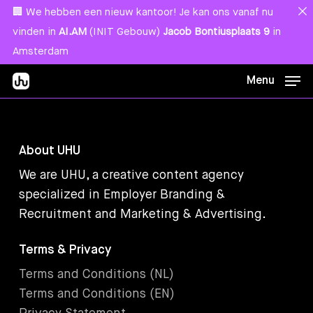
Skip
Menu
🏢 We hebben een nieuw kantoor! Je kan ons vanaf nu
to
vinden in
AI.AM
(INIT Gebouw)
Jacob Bontiusplaats 9
in
main
Amsterdam
content
Menu
About UHU
We are UHU, a creative content agency
specialized in Employer Branding &
Recruitment and Marketing & Advertising.
Terms & Privacy
Terms and Conditions (NL)
Terms and Conditions (EN)